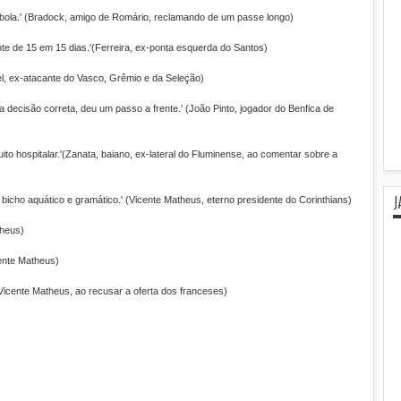
bola.' (Bradock, amigo de Romário, reclamando de um passe longo)
e de 15 em 15 dias.'(Ferreira, ex-ponta esquerda do Santos)
del, ex-atacante do Vasco, Grêmio e da Seleção)
a decisão correta, deu um passo a frente.' (João Pinto, jogador do Benfica de
to hospitalar.'(Zanata, baiano, ex-lateral do Fluminense, ao comentar sobre a
J
icho aquático e gramático.' (Vicente Matheus, eterno presidente do Corinthians)
theus)
cente Matheus)
(Vicente Matheus, ao recusar a oferta dos franceses)