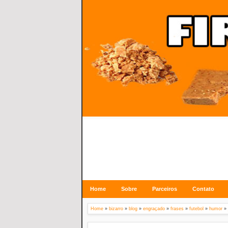
Home
Sobre
Parceiros
Contato
Home
»
bizarro
»
blog
»
engraçado
»
frases
»
futebol
»
humor
»