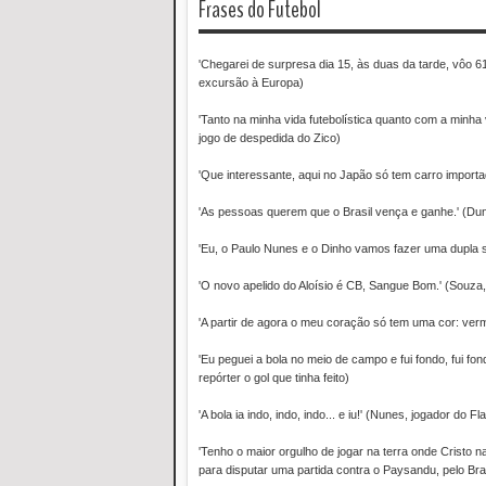
Frases do Futebol
'Chegarei de surpresa dia 15, às duas da tarde, vôo 
excursão à Europa)
'Tanto na minha vida futebolística quanto com a minh
jogo de despedida do Zico)
'Que interessante, aqui no Japão só tem carro importa
'As pessoas querem que o Brasil vença e ganhe.' (Du
'Eu, o Paulo Nunes e o Dinho vamos fazer uma dupla se
'O novo apelido do Aloísio é CB, Sangue Bom.' (Souz
'A partir de agora o meu coração só tem uma cor: ve
'Eu peguei a bola no meio de campo e fui fondo, fui fond
repórter o gol que tinha feito)
'A bola ia indo, indo, indo... e iu!' (Nunes, jogador do
'Tenho o maior orgulho de jogar na terra onde Cristo 
para disputar uma partida contra o Paysandu, pelo Bras