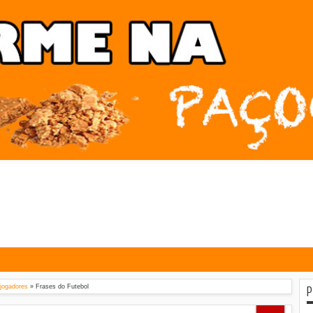
P
jogadores
»
Frases do Futebol