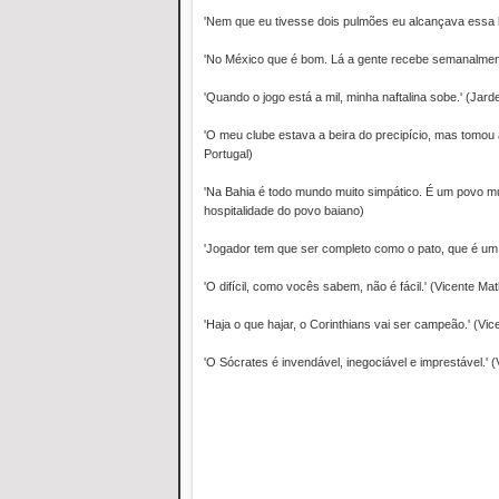
'Nem que eu tivesse dois pulmões eu alcançava essa 
'No México que é bom. Lá a gente recebe semanalment
'Quando o jogo está a mil, minha naftalina sobe.' (Jar
'O meu clube estava a beira do precipício, mas tomou 
Portugal)
'Na Bahia é todo mundo muito simpático. É um povo mui
hospitalidade do povo baiano)
'Jogador tem que ser completo como o pato, que é um b
'O difícil, como vocês sabem, não é fácil.' (Vicente Ma
'Haja o que hajar, o Corinthians vai ser campeão.' (Vi
'O Sócrates é invendável, inegociável e imprestável.' 