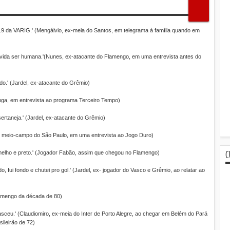
619 da VARIG.' (Mengálvio, ex-meia do Santos, em telegrama à família quando em
a vida ser humana.'(Nunes, ex-atacante do Flamengo, em uma entrevista antes do
do.' (Jardel, ex-atacante do Grêmio)
nga, em entrevista ao programa Terceiro Tempo)
rtaneja.' (Jardel, ex-atacante do Grêmio)
a, meio-campo do São Paulo, em uma entrevista ao Jogo Duro)
C
rmelho e preto.' (Jogador Fabão, assim que chegou no Flamengo)
o, fui fondo e chutei pro gol.' (Jardel, ex- jogador do Vasco e Grêmio, ao relatar ao
 Flamengo da década de 80)
nasceu.' (Claudiomiro, ex-meia do Inter de Porto Alegre, ao chegar em Belém do Pará
ileirão de 72)