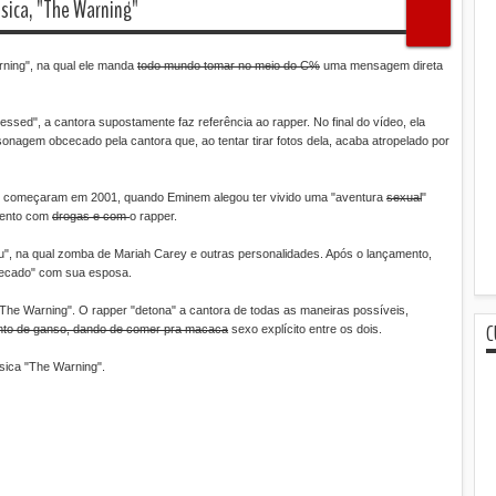
ica, "The Warning"
rning", na qual ele manda
todo mundo tomar no meio do C%
uma mensagem direta
essed", a cantora supostamente faz referência ao rapper. No final do vídeo, ela
agem obcecado pela cantora que, ao tentar tirar fotos dela, acaba atropelado por
tas começaram em 2001, quando Eminem alegou ter vivido uma "aventura
sexual
"
mento com
drogas e com
o rapper.
", na qual zomba de Mariah Carey e outras personalidades. Após o lançamento,
cecado" com sua esposa.
he Warning". O rapper "detona" a cantora de todas as maneiras possíveis,
C
ento de ganso, dando de comer pra macaca
sexo explícito entre os dois.
ica "The Warning".