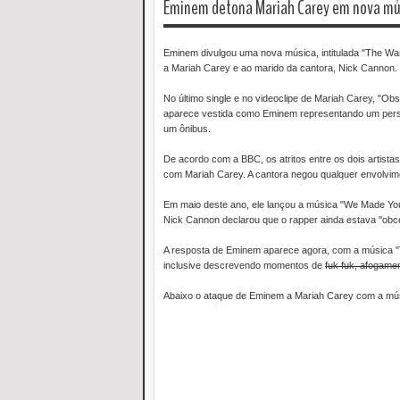
Eminem detona Mariah Carey em nova mús
Eminem divulgou uma nova música, intitulada "The Wa
a Mariah Carey e ao marido da cantora, Nick Cannon.
No último single e no videoclipe de Mariah Carey, "Obs
aparece vestida como Eminem representando um person
um ônibus.
De acordo com a BBC, os atritos entre os dois artis
com Mariah Carey. A cantora negou qualquer envolvi
Em maio deste ano, ele lançou a música "We Made You
Nick Cannon declarou que o rapper ainda estava "ob
A resposta de Eminem aparece agora, com a música "T
inclusive descrevendo momentos de
fuk fuk, afogam
Abaixo o ataque de Eminem a Mariah Carey com a mús