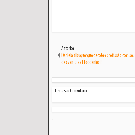
Anterior
Daniela albuquerque decobre profissão com se
de aventuras [Toddynho]!
Deixe seu Comentário
.