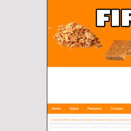
Home
Sobre
Parceiros
Contato
Home
»
2009
»
detona
»
eminem
»
mariah
»
musica
»
nova
»
w