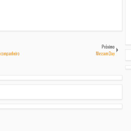
Próximo
u companheiro
Mussum Day