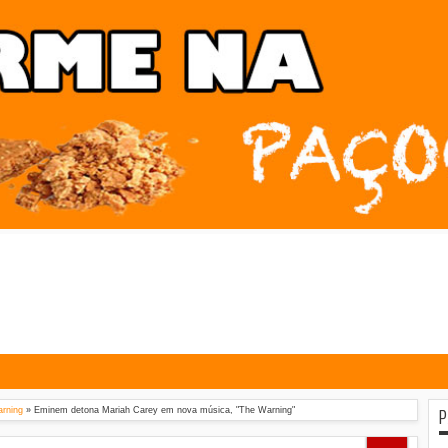
P
arning
»
Eminem detona Mariah Carey em nova música, "The Warning"