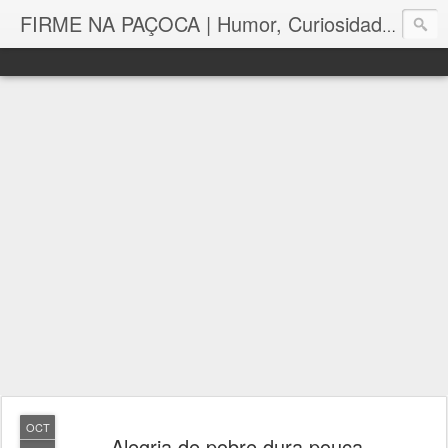
FIRME NA PAÇOCA | Humor, Curiosidades, Tutoriais e Muito mais
OCT
Alegria de pobre dura pouca ...