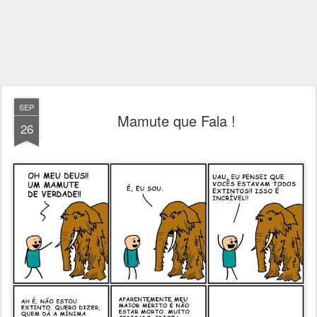
SEP
Mamute que Fala !
26