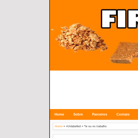
Home
Sobre
Parceiros
Contato
Home
» »Unlabelled »
*le eu no trabalho