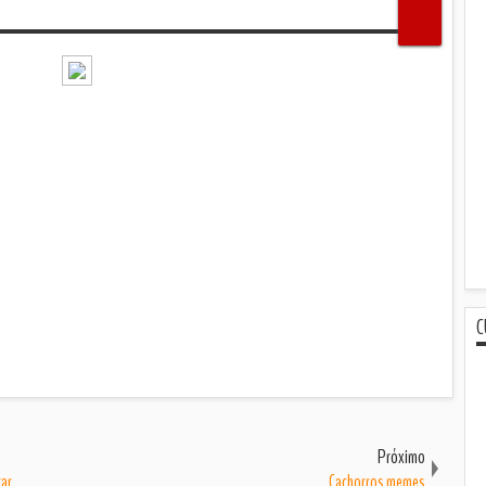
C
Próximo
tar
Cachorros memes