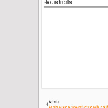
*le eu no trabalho
Anterior
As mina pira no zerinho em frente ao colégio mili