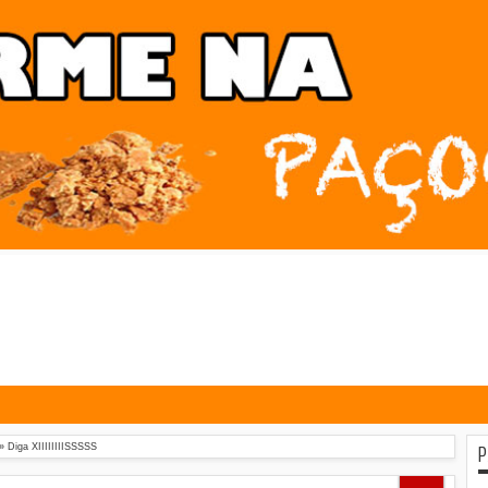
P
»
Diga XIIIIIIIISSSSS