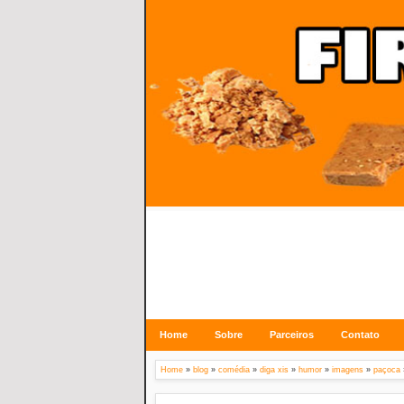
Home
Sobre
Parceiros
Contato
Home
»
blog
»
comédia
»
diga xis
»
humor
»
imagens
»
paçoca