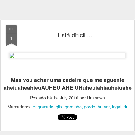
JUL
Está difícil....
1
Mas vou achar uma cadeira que me aguente
aheiuaheahieuAUHEUIAHEIUHuheuiahiauheiuahe
Postado há
1st July 2010
por Unknown
Marcadores:
engraçado
gifs
gordinho
gordo
humor
legal
rir