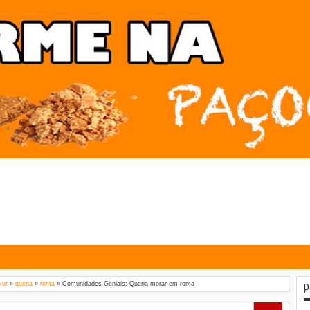
P
kut
»
queria
»
roma
»
Comunidades Geniais: Queria morar em roma