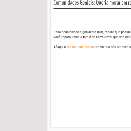
Comunidades Geniais: Queria morar em 
Essa comunidade é genial pra mim, repare que possu
você reparou mas a foto é da
torre Eiffel
que fica em
Táaqui o
link da comunidade
pra vc que não acredita 