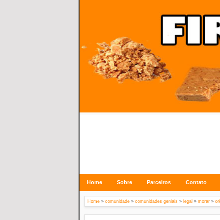
Home
Sobre
Parceiros
Contato
Home
»
comunidade
»
comunidades geniais
»
legal
»
morar
»
or