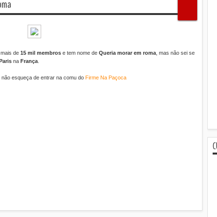
roma
i mais de
15 mil membros
e tem nome de
Queria morar em roma
, mas não sei se
Paris
na
França
.
e não esqueça de entrar na comu do
Firme Na Paçoca
C