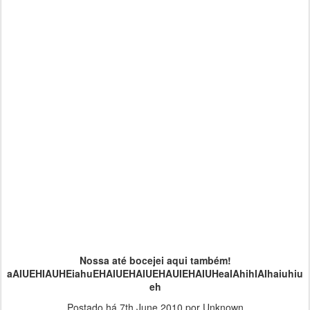
Nossa até bocejei aqui também!
aAIUEHIAUHEiahuEHAIUEHAIUEHAUIEHAIUHeaIAhihIAIhaiuhiu
eh
Postado há
7th June 2010
por Unknown