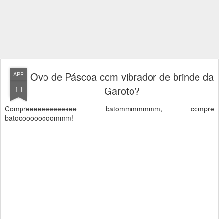
Ovo de Páscoa com vibrador de brinde da
APR
11
Garoto?
Compreeeeeeeeeeeee batommmmmmm, compre
batoooooooooommm!