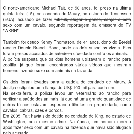
O norte-americano Michael Tait, de 58 anos, foi preso na última
quinta-feira (15), no condado de Maury, no estado do Tennessee
(EUA), acusado de fazer
fuk-fuk, afogar o ganso, carçar a bota
sexo com um cavalo, segundo reportagem da emissora de TV
"WKRN".
Também foi detido Kenny Thomason, de 44 anos, dono do
Bordel
rancho Double Branch Road, onde os dois suspeitos vivem. Eles
foram presos acusados de
safadeza
crueldade contra os animais.
A polícia suspeita que os dois homens utilizavam o rancho para
zoofilia, já que foram encontrados vários vídeos que mostram
homens fazendo sexo com animais na fazenda.
Os dois foram levados para a cadeia do condado de Maury. A
Justiça estipulou uma fiança de US$ 100 mil para cada um.
Na sexta-feira, a polícia levou um veterinário ao rancho para
verificar a saúde dos animais, já que há uma grande quantidade de
outros bichos
estavam esperando filhotes
na propriedade, como
cavalos, cabras, cães e porcos.
Em 2005, Tait havia sido detido no condado de King, no estado de
Washington, pelo mesmo crime. Na época, um homem morreu
após fazer sexo com um cavalo na fazenda que havia sido alugada
pelo acusado.