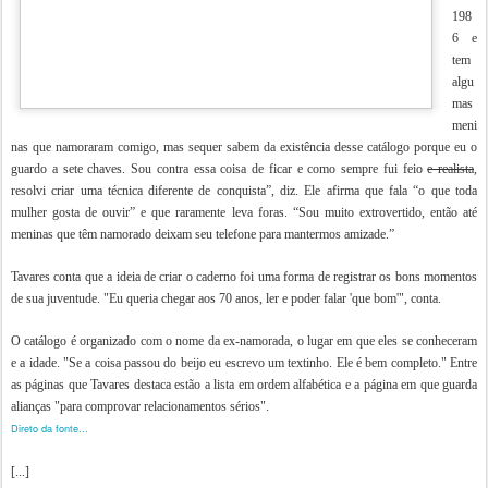
198
6 e
tem
algu
mas
meni
nas que namoraram comigo, mas sequer sabem da existência desse catálogo porque eu o
guardo a sete chaves. Sou contra essa coisa de ficar e como sempre fui feio
e realista
,
resolvi criar uma técnica diferente de conquista”, diz. Ele afirma que fala “o que toda
mulher gosta de ouvir” e que raramente leva foras. “Sou muito extrovertido, então até
meninas que têm namorado deixam seu telefone para mantermos amizade.”
Tavares conta que a ideia de criar o caderno foi uma forma de registrar os bons momentos
de sua juventude. "Eu queria chegar aos 70 anos, ler e poder falar 'que bom'", conta.
O catálogo é organizado com o nome da ex-namorada, o lugar em que eles se conheceram
e a idade. "Se a coisa passou do beijo eu escrevo um textinho. Ele é bem completo." Entre
as páginas que Tavares destaca estão a lista em ordem alfabética e a página em que guarda
alianças "para comprovar relacionamentos sérios".
Direto da fonte...
[...]