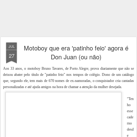
Motoboy que era 'patinho feio' agora é
JUL
27
Don Juan (ou não)
Aos 33 anos, o motoboy Bruno Tavares, de Porto Alegre, prova diariamente que não se
deixou abater pelo título de "patinho feio" nos tempos de colégio. Dono de um catálogo
que, segundo ele, tem mais de 670 nomes de ex-namoradas, o conquistador cria cantadas
personalizadas e até ajuda amigos na hora de chamar a atenção da mulher desejada.
“Ten
ho
esse
cade
rno
desd
e