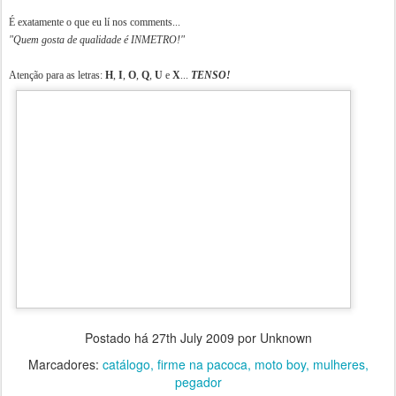
É exatamente o que eu lí nos comments...
"Quem gosta de qualidade é INMETRO!"
Atenção para as letras:
H
,
I
,
O
,
Q
,
U
e
X
...
TENSO!
Postado há
27th July 2009
por Unknown
Marcadores:
catálogo
firme na pacoca
moto boy
mulheres
pegador