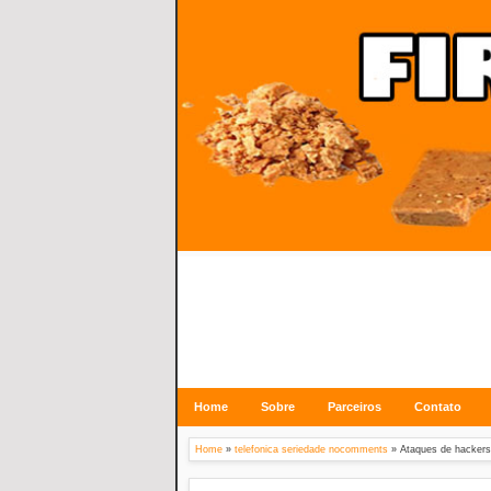
Home
Sobre
Parceiros
Contato
Home
»
telefonica seriedade nocomments
»
Ataques de hackers