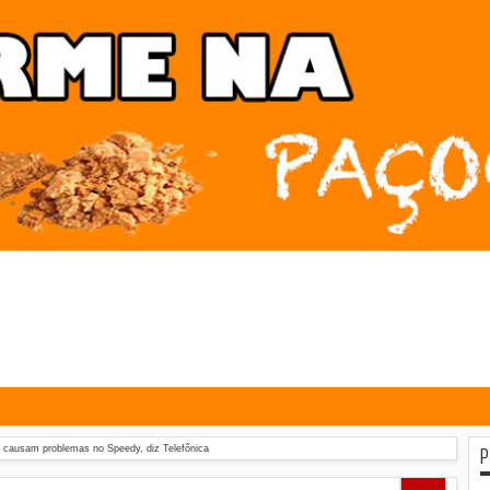
P
 causam problemas no Speedy, diz Telefônica