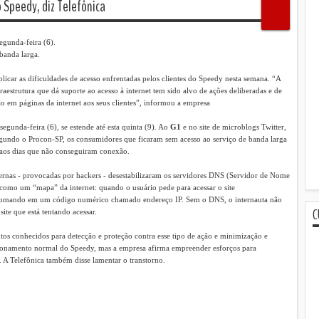
Speedy, diz Telefônica
egunda-feira (6).
banda larga.
plicar as dificuldades de acesso enfrentadas pelos clientes do Speedy nesta semana. “A
raestrutura que dá suporte ao acesso à internet tem sido alvo de ações deliberadas e de
o em páginas da internet aos seus clientes”, informou a empresa
segunda-feira (6), se estende até esta quinta (9). Ao
G1
e no site de microblogs Twitter,
gundo o Procon-SP, os consumidores que ficaram sem acesso ao serviço de banda larga
 aos dias que não conseguiram conexão.
ternas - provocadas por hackers - desestabilizaram os servidores DNS (Servidor de Nome
como um “mapa” da internet: quando o usuário pede para acessar o site
comando em um código numérico chamado endereço IP. Sem o DNS, o internauta não
C
ite que está tentando acessar.
tos conhecidos para detecção e proteção contra esse tipo de ação e minimização e
cionamento normal do Speedy, mas a empresa afirma empreender esforços para
. A Telefônica também disse lamentar o transtorno.