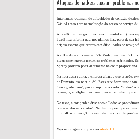
Ataques de hackers causam problemas no 
Internautas reclamam de dificuldades de conexão desde s
Não há prazo para normalização do acesso ao serviço de 
A Telefônica divulgou nota nesta quinta-feira (9) para ex
Telefônica informa que, nos últimos dias, parte da sua inf
origem externa que acarretaram dificuldades de navegaçã
A dificuldade de acesso em São Paulo, que teve início na 
diversos internautas reatam os problemas
enfrentados. Se
Speedy poderão pedir abatimento na conta proporcional
Na nota desta quinta, a empresa afirmou que as ações ex
de Domínio, em português). Esses servidores funcionam 
“www.globo.com”, por exemplo, o servidor “traduz” o 
consegue, ao digitar o endereço, ser encaminhado para o s
No texto, a companhia disse adotar “todos os procedimen
correção dos seus efeitos”. Não há um prazo para o fun
normalizar a operação de sua rede o mais rápido possível
Veja reportagem completa no
site do G1